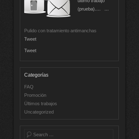
ultimo trabajo
(prueba)…. …
Pulido con tratamiento antimanchas
Tweet
Tweet
Categorías
FAQ
Promoción
Últimos trabajos
Uncategorized
Buscar