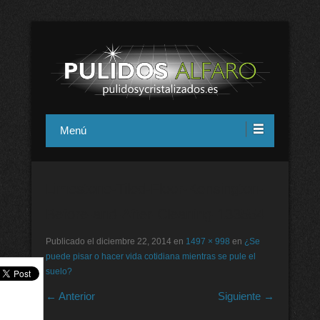
Pulidos y cristalizados Alfaro en
Menú
Alicante
Limestone-Tiled-Floor-Kensington-
Before-and-After-Cleaning-133554
Publicado el
diciembre 22, 2014
en
1497 × 998
en
¿Se
puede pisar o hacer vida cotidiana mientras se pule el
suelo?
← Anterior
Siguiente →