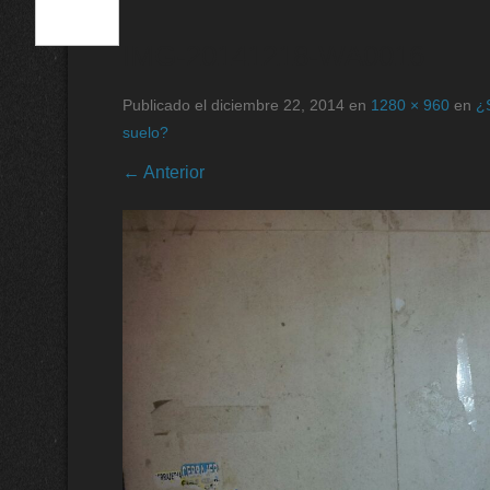
IMG-20141218-WA0016
Publicado el
diciembre 22, 2014
en
1280 × 960
en
¿S
suelo?
← Anterior