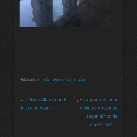
Publicado en
FAQ
|
Deja un comentario
Navegación de entradas
←
Pulidos Alfaro, dando
¿Es importante usar
brillo a su hogar
distintas máquinas
según el tipo de
superficie?
→