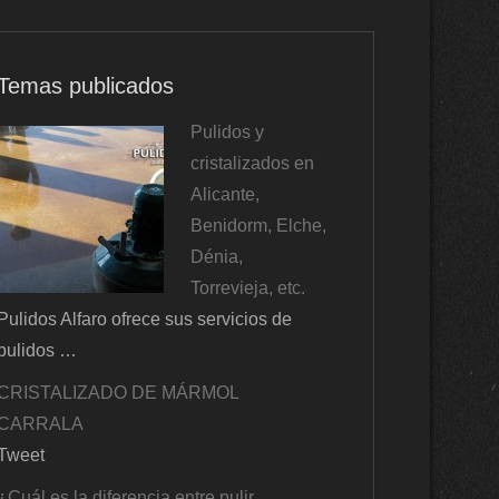
Temas publicados
Pulidos y
cristalizados en
Alicante,
Benidorm, Elche,
Dénia,
Torrevieja, etc.
Pulidos Alfaro ofrece sus servicios de
pulidos …
CRISTALIZADO DE MÁRMOL
CARRALA
Tweet
¿Cuál es la diferencia entre pulir,