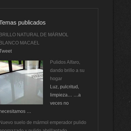
Temas publicados
BRILLO NATURAL DE MÁRMOL
BLANCO MACAEL
Tweet
Pulidos Alfaro,
dando brillo a su
hogar
Luz, pulcritud,
limpieza… …a
veces no
necesitamos …
Nuevo suelo de mármol emperador pulido
apomazado y pulido abrillantado