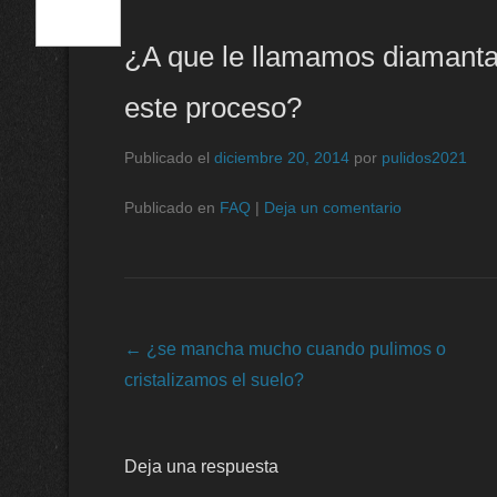
¿A que le llamamos diamanta
este proceso?
Publicado el
diciembre 20, 2014
por
pulidos2021
Publicado en
FAQ
|
Deja un comentario
Navegación de entradas
←
¿se mancha mucho cuando pulimos o
cristalizamos el suelo?
Deja una respuesta